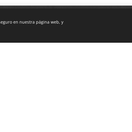
 seguro en nuestra página web, y
b fue creada con Webnode.
Crea tu propia web
gratis hoy mismo!
Sabor auténtico del País Vasc
do en la ciudad de Irún, especializado en comida de sidrer
l "Txotx" de sidra. Nuestro ambiente acogedor y nuestro ser
e una buena comida en compañía de familiares y amigos.