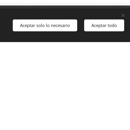
Aceptar solo lo necesario
Aceptar todo
Comenzar
o
ía. Ofrecemos un menú variado
vicio amable hacen de BASERRI el