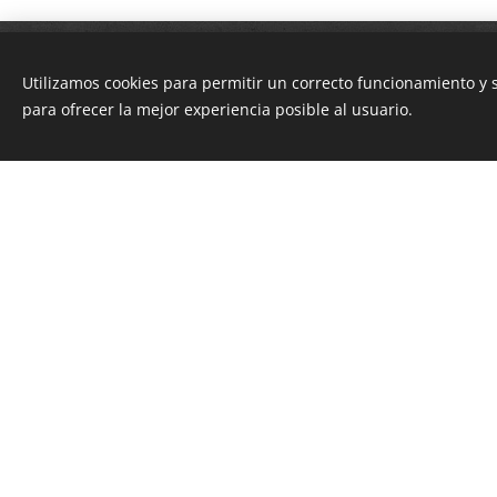
Utilizamos cookies para permitir un correcto funcionamiento y
para ofrecer la mejor experiencia posible al usuario.
Esta página we
BASERRI es un restaurante ubica
con platos tradicionales junto a
lugar perfecto para disfrutar d